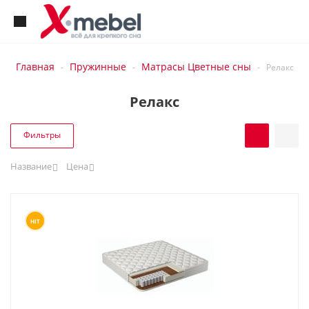
Главная
Пружинные
Матрасы Цветные сны
-
-
-
Релакс
Релакс
Фильтры
Название
Цена
HIT