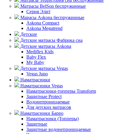
Матрасы Территория сна беспружинные
Матрасы BelSon беспружинные
Серия Элит
Марасы Askona беспружинные
Askona Compact
Askona Megatrend
Детские
Детские матрасы Фабрика сна
Детские матрасы Askona
Mediflex Kids
Baby Flex
My Baby
Детские матрасы Vegas
Vegas Juno
Наматрасники
Наматрасники Vegas
Наматрасники-топперы Transform
Защитные Protect
Водонепроницаемые
Для детских матрасов
Наматрасники Барро
Наматрасники (Топперы)
Защитные
Защитные водонепроницаемые