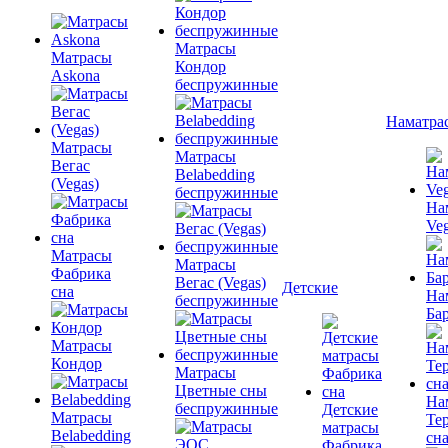
Матрасы
Матрасы
Кондор
Askona
беспружинные
Наматра
Матрасы
Матрасы
Вегас
Belabedding
(Vegas)
беспружинные
На
Ve
Матрасы
Матрасы
Фабрика
Вегас (Vegas)
Детские
сна
На
беспружинные
Ба
Матрасы
Кондор
Матрасы
Цветные сны
На
беспружинные
Детские
Матрасы
Те
матрасы
Belabedding
сн
Фабрика