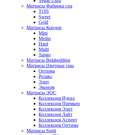
Vegas Ultra
Матрасы Фабрика сна
ТОП
Sweet
Gold
Матрасы Кондор
Mini
Medio
Hard
Multi
Tango
Матрасы Belabedding
Матрасы Цветные сны
Оптима
Релакс
Элит
Эконом
Матрасы ЭОС
Коллекция Идеал
Коллекция Премьер
Коллекция Элит
Коллекция Лайт
Коллекция Аспект
Коллекция Оптима
Матрасы Sonit