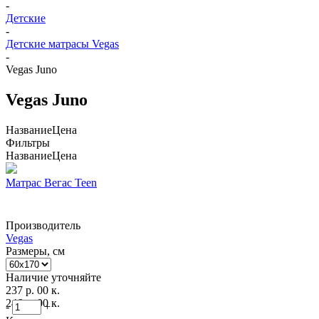
-
Детские
-
Детские матрасы Vegas
-
Vegas Juno
Vegas Juno
Название
Цена
Фильтры
Название
Цена
Матрас Вегас Teen
Производитель
Vegas
Размеры, см
Наличие уточняйте
237 р. 00 к.
246 р. 00 к.
-
+