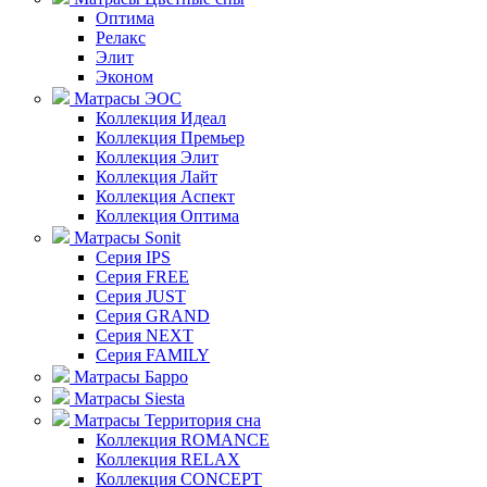
Оптима
Релакс
Элит
Эконом
Матрасы ЭОС
Коллекция Идеал
Коллекция Премьер
Коллекция Элит
Коллекция Лайт
Коллекция Аспект
Коллекция Оптима
Матрасы Sonit
Серия IPS
Серия FREE
Серия JUST
Серия GRAND
Серия NEXT
Серия FAMILY
Матрасы Барро
Матрасы Siesta
Матрасы Территория сна
Коллекция ROMANCE
Коллекция RELAX
Коллекция CONCEPT