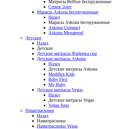
Матрасы BelSon беспружинные
Серия Элит
Марасы Askona беспружинные
Назад
Марасы Askona беспружинные
Askona Compact
Askona Megatrend
Детские
Назад
Детские
Детские матрасы Фабрика сна
Детские матрасы Askona
Назад
Детские матрасы Askona
Mediflex Kids
Baby Flex
My Baby
Детские матрасы Vegas
Назад
Детские матрасы Vegas
Vegas Juno
Наматрасники
Назад
Наматрасники
Наматрасники Vegas