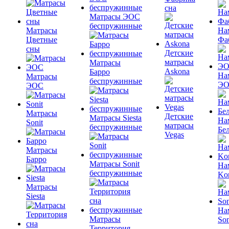
сна
Матрасы ЭОС
беспружинные
Матрасы
На
Цветные
Фа
сны
Детские
матрасы
Матрасы
Askona
Барро
На
Матрасы
беспружинные
Э
ЭОС
Матрасы
Детские
Матрасы Siesta
На
Sonit
матрасы
беспружинные
Бе
Vegas
Матрасы
Барро
Матрасы Sonit
На
беспружинные
Ko
Матрасы
Siesta
На
Матрасы
So
Территория