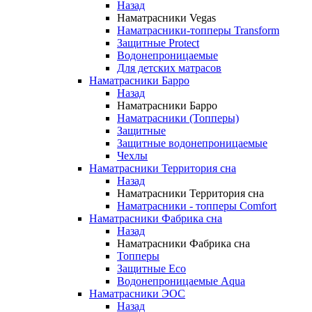
Назад
Наматрасники Vegas
Наматрасники-топперы Transform
Защитные Protect
Водонепроницаемые
Для детских матрасов
Наматрасники Барро
Назад
Наматрасники Барро
Наматрасники (Топперы)
Защитные
Защитные водонепроницаемые
Чехлы
Наматрасники Территория сна
Назад
Наматрасники Территория сна
Наматрасники - топперы Comfort
Наматрасники Фабрика сна
Назад
Наматрасники Фабрика сна
Топперы
Защитные Eco
Водонепроницаемые Aqua
Наматрасники ЭОС
Назад