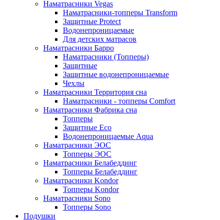
Наматрасники Vegas
Наматрасники-топперы Transform
Защитные Protect
Водонепроницаемые
Для детских матрасов
Наматрасники Барро
Наматрасники (Топперы)
Защитные
Защитные водонепроницаемые
Чехлы
Наматрасники Территория сна
Наматрасники - топперы Comfort
Наматрасники Фабрика сна
Топперы
Защитные Eco
Водонепроницаемые Aqua
Наматрасники ЭОС
Топперы ЭОС
Наматрасники Белабеддинг
Топперы Белабеддинг
Наматрасники Kondor
Топперы Kondor
Наматрасники Sono
Топперы Sono
Подушки