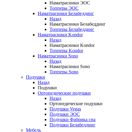
Наматрасники ЭОС
Топперы ЭОС
Наматрасники Белабеддинг
Назад
Наматрасники Белабеддинг
Топперы Белабеддинг
Наматрасники Kondor
Назад
Наматрасники Kondor
Топперы Kondor
Наматрасники Sono
Назад
Наматрасники Sono
Топперы Sono
Подушки
Назад
Подушки
Ортопедические подушки
Назад
Ортопедические подушки
Подушки Vegas
Подушки ЭОС
Подушки Фабрика сна
Подушки Белабеддинг
Мебель