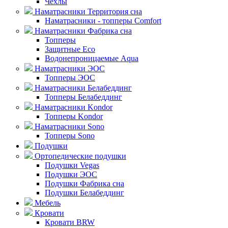
Чехлы
Наматрасники Территория сна
Наматрасники - топперы Comfort
Наматрасники Фабрика сна
Топперы
Защитные Eco
Водонепроницаемые Aqua
Наматрасники ЭОС
Топперы ЭОС
Наматрасники Белабеддинг
Топперы Белабеддинг
Наматрасники Kondor
Топперы Kondor
Наматрасники Sono
Топперы Sono
Подушки
Ортопедические подушки
Подушки Vegas
Подушки ЭОС
Подушки Фабрика сна
Подушки Белабеддинг
Мебель
Кровати
Кровати BRW