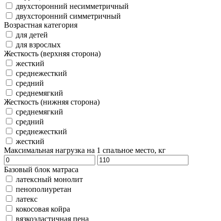
двухсторонний несимметричный
двухсторонний симметричный
Возрастная категория
для детей
для взрослых
Жесткость (верхняя сторона)
жесткий
среднежесткий
средний
среднемягкий
Жесткость (нижняя сторона)
среднемягкий
средний
среднежесткий
жесткий
Максимальная нагрузка на 1 спальное место, кг
Базовый блок матраса
латексный монолит
пенополиуретан
латекс
кокосовая койра
вязкоэластичная пена