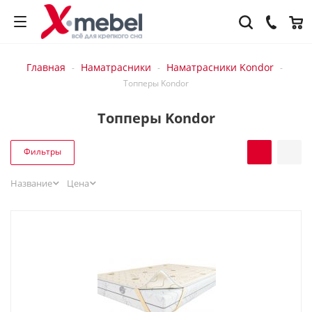
Главная
Наматрасники
Наматрасники Kondor
-
-
-
Топперы Kondor
Топперы Kondor
Фильтры
Название
Цена