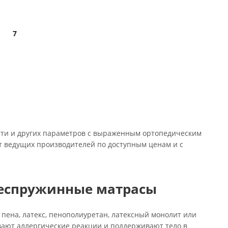
7
ти и других параметров с выраженным ортопедическим
т ведущих производителей по доступным ценам и с
беспружинные матрасы
пена, латекс, пенополиуретан, латексный монолит или
вают аллергические реакции и поддерживают тело в