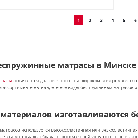
1
2
3
4
5
6
еспружинные матрасы в Минске
трасы
отличаются долговечностью и широким выбором жесткос
м ассортименте вы найдете все виды беспружинных матрасов о
 материалов изготавливаются 
матрасов используется высокоэластичная или вязкоэластичная 
 Все эти материалы обладают оптимальной упругостью, не вызы