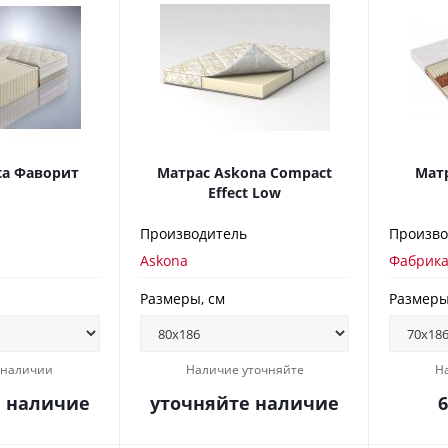
ta Фаворит
Матрас Askona Compact
Матр
Effect Low
Производитель
Произво
Askona
Фабрика
Размеры, см
Размеры
в наличии
Наличие уточняйте
Н
е наличие
уточняйте наличие
6