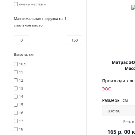
очень жесткий
Максимальная нагрузка на 1
спальное место
Высота, см
Матрас ЭО
10.5
Масс
11
12
Производитель
13
ЭОС
14
Размеры, см
15
16
17
Есть 
18
165 р. 00 к