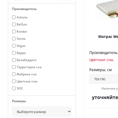
Производитель
Askona
BelSon
Kondor
Матрас Ме
Siesta
Vegas
Производитель
Барро
Цветные сны
Белабеддинг
Территория сна
Размеры, см
Фабрика сна
Цветные сны
ЭОС
Наличие у
уточняйт
Размеры