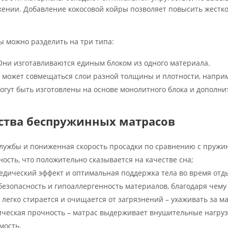
нии. Добавление кокосовой койры позволяет повысить жесткост
ы можно разделить на три типа:
ни изготавливаются единым блоком из одного материала.
 может совмещаться слои разной толщины и плотности, наприме
гут быть изготовлены на основе монолитного блока и дополни
тва беспружинных матрасов
службы и пониженная скорость просадки по сравнению с пруж
ость, что положительно сказывается на качестве сна;
дический эффект и оптимальная поддержка тела во время отд
безопасность и гипоаллергенность материалов, благодаря чему 
легко стирается и очищается от загрязнений – ухаживать за ма
ческая прочность – матрас выдерживает внушительные нагрузк
мость.