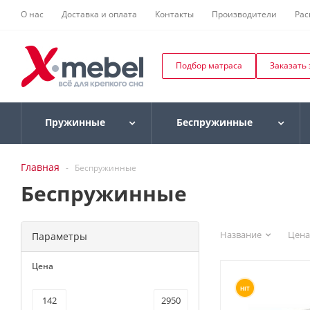
О нас
Доставка и оплата
Контакты
Производители
Рас
Подбор матраса
Заказать
Пружинные
Беспружинные
Главная
-
Беспружинные
Беспружинные
Название
Цена
Параметры
Цена
HIT