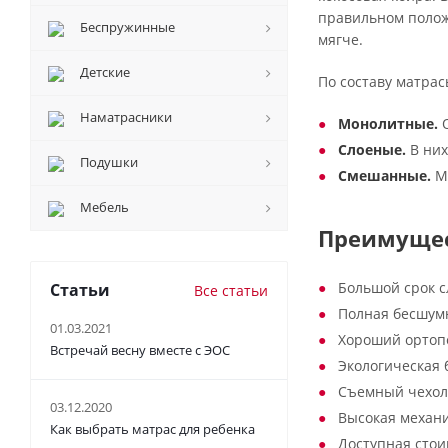
правильном положе
Беспружинные
мягче.
Детские
По составу матрас
Наматрасники
Монолитные.
О
Слоеные.
В них
Подушки
Смешанные.
Мо
Мебель
Преимущес
Большой срок 
Статьи
Все статьи
Полная бесшумн
01.03.2021
Хороший ортопе
Встречай весну вместе с ЭОС
Экологическая 
Съемный чехол 
03.12.2020
Высокая механи
Как выбрать матрас для ребенка
Доступная стои