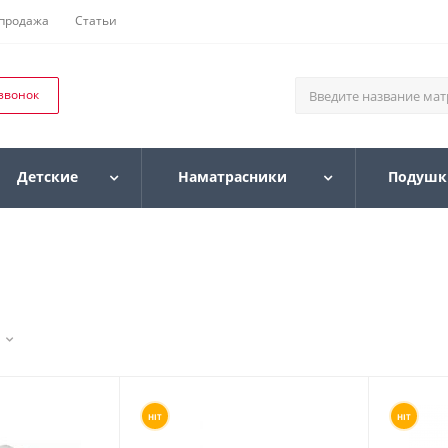
продажа
Статьи
 звонок
Детские
Наматрасники
Подушк
HIT
HIT