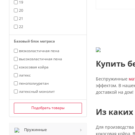
19
20
21
22
Базовый блок матраса
вязкоэластичная пена
высокоэластичная пена
Купить б
кокосовая койра
латекс
Беспружинные
ма
пенополиуретан
эффектом. В наше
латексный монолит
доставкой на дом!
Подобрать товары
Из каких
Для производства 
Пружинные
кокосовая койра.