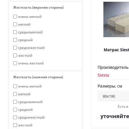
Жесткость (верхняя сторона)
очень мягкий
мягкий
среднемягкий
средний
среднежесткий
Матрас Sies
жесткий
очень жесткий
Производитель
Siesta
Жесткость (нижняя сторона)
Размеры, см
очень мягкий
мягкий
среднемягкий
Есть 
средний
уточняйт
среднежесткий
жесткий